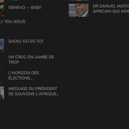
DR SAMUEL MATHE
SEMEVO -- BABY
AFRICAIN QUI AIM
L'AFRIQUE
LY YOU JESUS
SADIO, OÙ ES-TU?
UN CROC-EN-JAMBE DE
TROP
L'HORIZON DES
ÉLECTIONS
PRÉSIDENTIELLES AU
BÉNIN
MESSAGE DU PRÉSIDENT
DE SAUVONS L'AFRIQUE
POUR L'ANNÉE 2018