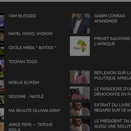
I'AM BLESSED
GABIN CONRAD
AFANGNIDE
NAYEL HOXO, VIGNON
PROJET SAUVONS
L'AFRIQUE
CECILE MEBA '' BAYODI ''
TOOFAN TOGO
RÉFLEXION SUR L
POLITIQUE AFRICA
NOELIE ELYKEM
UNE ANALYSE DE 
CONRAD
LE PARADOXE D'U
DÉMOCRATIE EN P
SESSIME - NAYILÉ
EXTRAIT DU LIVRE 
REGARD SUR CE 
MA BEAUTE OLUWA KEMY
LE PRÉSIDENT TAL
ANICE PEPE -- TATCHÉ
AUSSI UNE SOLUT
N'GLA