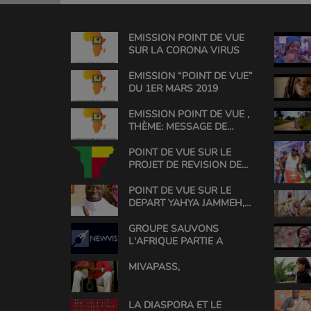
EMISSION POINT DE VUE
SUR LA CORONA VIRUS
EMISSION “POINT DE VUE”
DU 1ER MARS 2019
EMISSION POINT DE VUE ,
THÈME: MESSAGE DE
L'HONORABLE ROSINE
SOGLO
POINT DE VUE SUR LE
PROJET DE REVISION DE
LA CONSTITUTION AU
BENIN
POINT DE VUE SUR LE
DEPART YAHYA JAMMEH,
(1994 TO 2017)
GROUPE SAUVONS
L'AFRIQUE PARTIE A
MIVAPASS,
LA DIASPORA ET LE