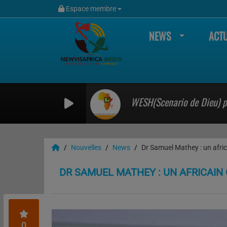
Espace membre
NEWS
ACTU
WESH(Scenario de Dieu) 
Nouvelles
News
Dr Samuel Mathey : un africa
DR SAMUEL MATHEY : UN AFRICAIN 
0