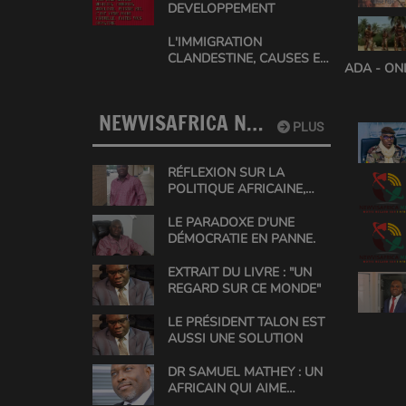
DEVELOPPEMENT
L'IMMIGRATION
CLANDESTINE, CAUSES ET
ADA - ON
SOLUTIONS EN AFRIQUE
NEWVISAFRICA NEWS
PLUS
RÉFLEXION SUR LA
POLITIQUE AFRICAINE,
UNE ANALYSE DE GABIN
CONRAD
LE PARADOXE D'UNE
DÉMOCRATIE EN PANNE.
EXTRAIT DU LIVRE : "UN
REGARD SUR CE MONDE"
LE PRÉSIDENT TALON EST
AUSSI UNE SOLUTION
DR SAMUEL MATHEY : UN
AFRICAIN QUI AIME
L'AFRIQUE