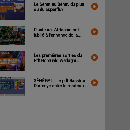
Le Sénat au Bénin, du plus
ou du superflu?
Plusieurs Africains ont
jubilé à l'annonce de la
victoire des Mexicains
contre les Sud-Africains.
Que peut-on craindre?
Les premières sorties du
Pdt Romuald Wadagni
prouvent que le Bénin
comprend bien l’urgence
d’un rapprochement?
SÉNÉGAL : Le pdt Bassirou
Diomaye entre le marteau et
l’enclume?