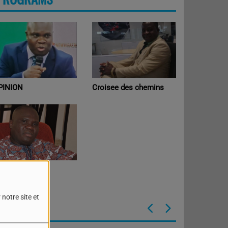
PINION
Croisee des chemins
oint de Vue
notre site et
THE TEAM