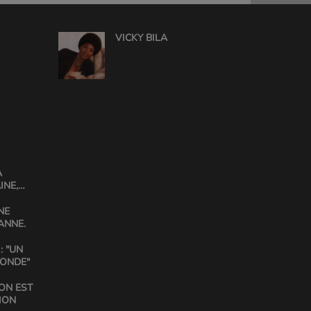
VICKY BILA
A
INE,
GABIN
NE
ANNE.
: "UN
MONDE"
ON EST
ION