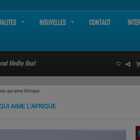
ALITES
NOUVELLES
CONTACT
INTE
prod Medhy Beat
in qui aime l'Afrique
QUI AIME L'AFRIQUE