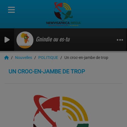
Gnindie ou es-tu
Nouvelles
POLITIQUE
Un croc-en-jambe de trop
UN CROC-EN-JAMBE DE TROP