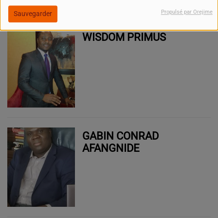
Propulsé par Orejime
Sauvegarder
WISDOM PRIMUS
GABIN CONRAD
AFANGNIDE