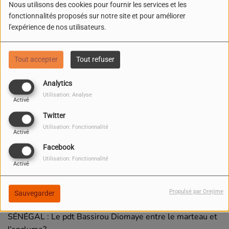
Nous utilisons des cookies pour fournir les services et les
fonctionnalités proposés sur notre site et pour améliorer
l'expérience de nos utilisateurs.
Tout accepter
Tout refuser
Analytics
Utilisation: Analyse
Activé
Twitter
Utilisation: Fonctionnalité
Activé
Facebook
Utilisation: Fonctionnalité
Activé
05 JUIN 2026 -
239 VUES
Écouter le podcast
Télécharger le podcast
Propulsé par Orejime
Sauvegarder
SÉNÉGAL : Le pdt Bassirou Diomaye entre le marteau et