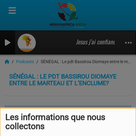
Jesus j'ai confiance en toi,
Podcasts
SÉNÉGAL : Le pdt Bassirou Diomaye entre le marteau et l’enclume?
SÉNÉGAL : LE PDT BASSIROU DIOMAYE
ENTRE LE MARTEAU ET L’ENCLUME?
Les informations que nous
collectons