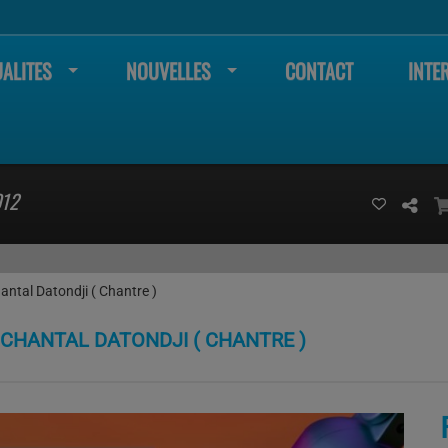
ALITES
NOUVELLES
CONTACT
INTE
012
tal Datondji ( Chantre )
CHANTAL DATONDJI ( CHANTRE )