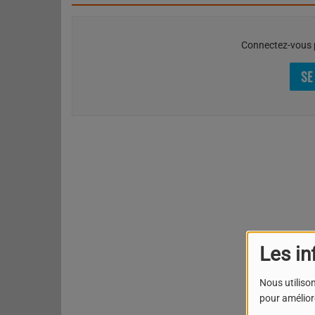
Connectez-vous p
SE
Les in
Nous utilison
pour améliore