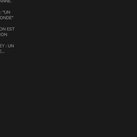
ANNE.
: "UN
MONDE"
ON EST
ION
Y : UN
E