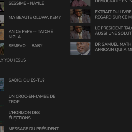
DÉMOCRATIE EN P
SESSIME - NAYILÉ
EXTRAIT DU LIVRE 
REGARD SUR CE 
MA BEAUTE OLUWA KEMY
LE PRÉSIDENT TAL
ANICE PEPE -- TATCHÉ
AUSSI UNE SOLUT
N'GLA
DR SAMUEL MATHE
SEMEVO -- BABY
AFRICAIN QUI AIM
L'AFRIQUE
LY YOU JESUS
SADIO, OÙ ES-TU?
UN CROC-EN-JAMBE DE
TROP
L'HORIZON DES
ÉLECTIONS
PRÉSIDENTIELLES AU
BÉNIN
MESSAGE DU PRÉSIDENT