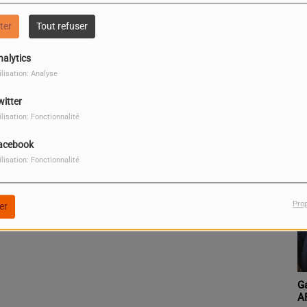
ter
Tout refuser
P
nalytics
ilisation: Analyse
witter
ilisation: Fonctionnalité
acebook
ilisation: Fonctionnalité
Pro
er
Gabin Conrad
W
AFANGNIDE