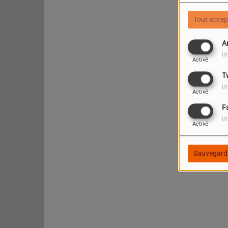
Tout accep
A
Ut
Activé
T
Ut
Activé
F
Ut
Activé
Sauvegard