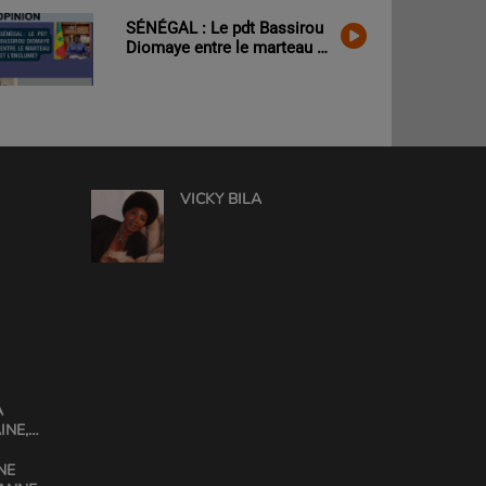
d’un rapprochement?
SÉNÉGAL : Le pdt Bassirou
Diomaye entre le marteau et
l’enclume?
VICKY BILA
A
INE,
GABIN
NE