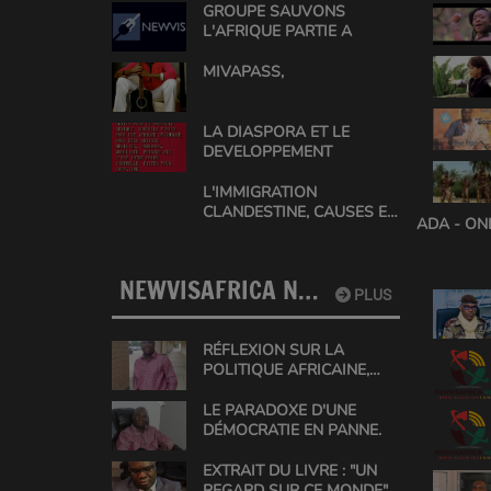
GROUPE SAUVONS
L'AFRIQUE PARTIE A
MIVAPASS,
LA DIASPORA ET LE
DEVELOPPEMENT
L'IMMIGRATION
CLANDESTINE, CAUSES ET
ADA - ON
SOLUTIONS EN AFRIQUE
NEWVISAFRICA NEWS
PLUS
RÉFLEXION SUR LA
POLITIQUE AFRICAINE,
UNE ANALYSE DE GABIN
CONRAD
LE PARADOXE D'UNE
DÉMOCRATIE EN PANNE.
EXTRAIT DU LIVRE : "UN
REGARD SUR CE MONDE"