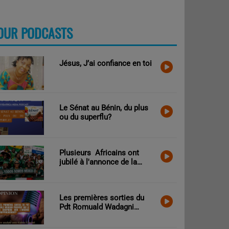
OUR PODCASTS
PLUS
Jésus, J’ai confiance en toi
Le Sénat au Bénin, du plus
ou du superflu?
Plusieurs Africains ont
jubilé à l'annonce de la
victoire des Mexicains
contre les Sud-Africains.
Que peut-on craindre?
Les premières sorties du
Pdt Romuald Wadagni
prouvent que le Bénin
comprend bien l’urgence