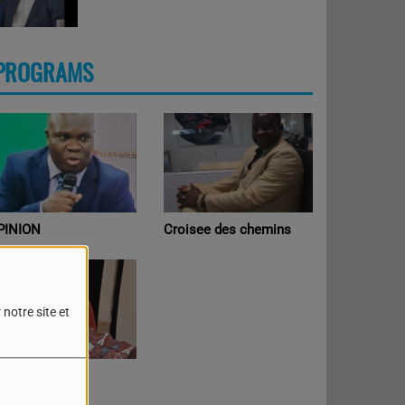
PROGRAMS
PINION
Croisee des chemins
notre site et
oint de Vue