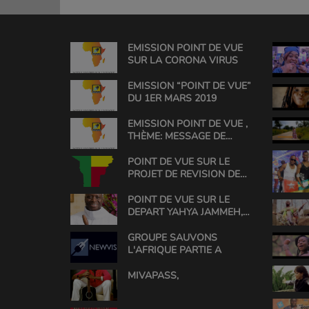
EMISSION POINT DE VUE
SUR LA CORONA VIRUS
EMISSION “POINT DE VUE”
DU 1ER MARS 2019
EMISSION POINT DE VUE ,
THÈME: MESSAGE DE
L'HONORABLE ROSINE
SOGLO
POINT DE VUE SUR LE
PROJET DE REVISION DE
LA CONSTITUTION AU
BENIN
POINT DE VUE SUR LE
DEPART YAHYA JAMMEH,
(1994 TO 2017)
GROUPE SAUVONS
L'AFRIQUE PARTIE A
MIVAPASS,