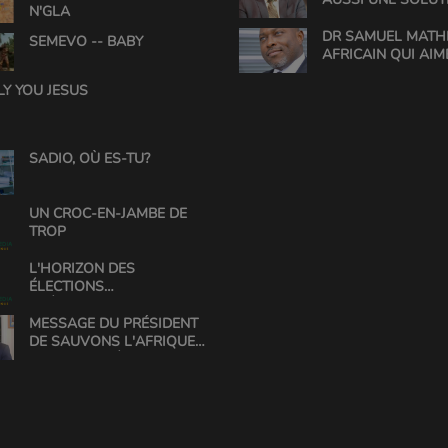
N'GLA
DR SAMUEL MATHE
SEMEVO -- BABY
AFRICAIN QUI AIM
L'AFRIQUE
LY YOU JESUS
SADIO, OÙ ES-TU?
UN CROC-EN-JAMBE DE
TROP
L'HORIZON DES
ÉLECTIONS
PRÉSIDENTIELLES AU
BÉNIN
MESSAGE DU PRÉSIDENT
DE SAUVONS L'AFRIQUE
POUR L'ANNÉE 2018