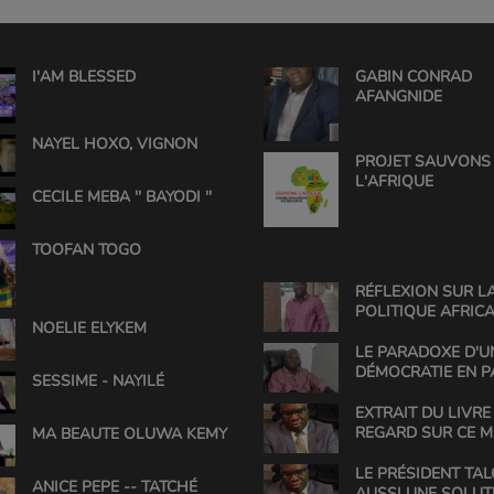
I'AM BLESSED
GABIN CONRAD
AFANGNIDE
NAYEL HOXO, VIGNON
PROJET SAUVONS
L'AFRIQUE
CECILE MEBA '' BAYODI ''
TOOFAN TOGO
RÉFLEXION SUR L
POLITIQUE AFRICA
NOELIE ELYKEM
UNE ANALYSE DE 
CONRAD
LE PARADOXE D'U
DÉMOCRATIE EN P
SESSIME - NAYILÉ
EXTRAIT DU LIVRE 
REGARD SUR CE 
MA BEAUTE OLUWA KEMY
LE PRÉSIDENT TAL
ANICE PEPE -- TATCHÉ
AUSSI UNE SOLUT