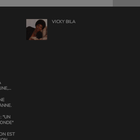
VICKY BILA
A
INE,
GABIN
NE
ANNE.
: "UN
MONDE"
ON EST
ION