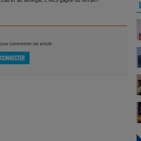
chad et au Sénégal, L'AES gagne du terrain?
our commenter cet article
 CONNECTER