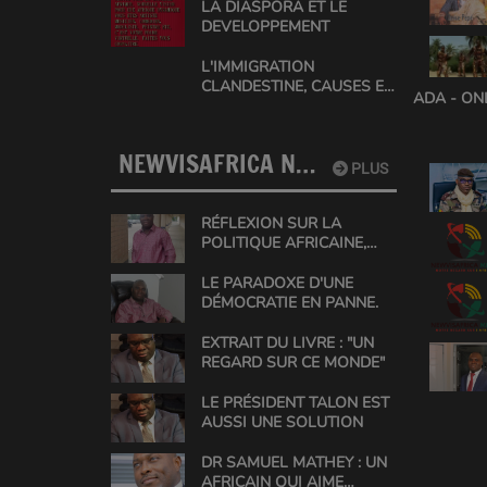
LA DIASPORA ET LE
DEVELOPPEMENT
L'IMMIGRATION
CLANDESTINE, CAUSES ET
ADA - ON
SOLUTIONS EN AFRIQUE
NEWVISAFRICA NEWS
PLUS
RÉFLEXION SUR LA
POLITIQUE AFRICAINE,
UNE ANALYSE DE GABIN
CONRAD
LE PARADOXE D'UNE
DÉMOCRATIE EN PANNE.
EXTRAIT DU LIVRE : "UN
REGARD SUR CE MONDE"
LE PRÉSIDENT TALON EST
AUSSI UNE SOLUTION
DR SAMUEL MATHEY : UN
AFRICAIN QUI AIME