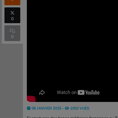
0
0
06 JANVIER 2025 -
1053 VUES