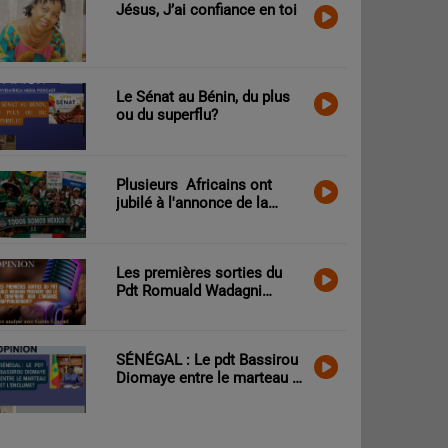
Jésus, J’ai confiance en toi
Le Sénat au Bénin, du plus
ou du superflu?
Plusieurs Africains ont
jubilé à l'annonce de la
victoire des Mexicains
contre les Sud-Africains.
Que peut-on craindre?
Les premières sorties du
Pdt Romuald Wadagni
prouvent que le Bénin
comprend bien l’urgence
d’un rapprochement?
SÉNÉGAL : Le pdt Bassirou
Diomaye entre le marteau et
l’enclume?