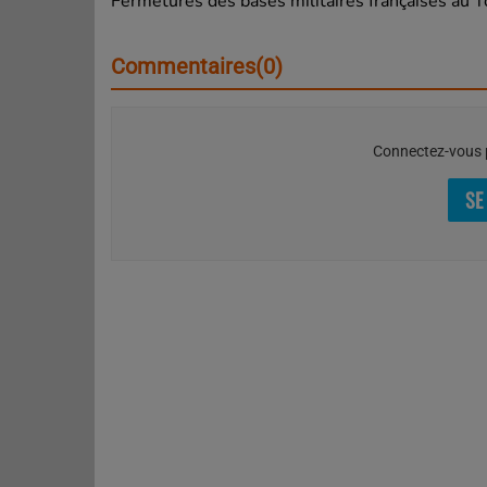
Fermetures des bases militaires françaises au T
Commentaires(0)
Connectez-vous p
SE