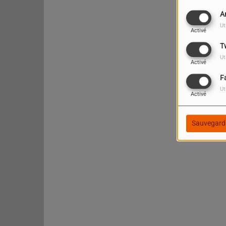
A
Ut
Activé
T
Ut
Activé
F
Ut
Activé
Sauvegard