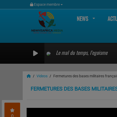
Espace membre
NEWS
ACTU
Le mal du temps, l'egoisme
Videos
Fermetures des bases militaires françai
FERMETURES DES BASES MILITAIRE
0