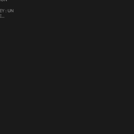
Y : UN
E