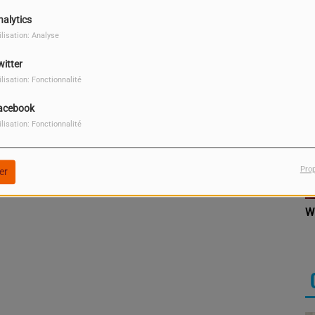
nalytics
ilisation: Analyse
witter
ilisation: Fonctionnalité
acebook
ilisation: Fonctionnalité
Pro
er
Gabin Conrad
W
AFANGNIDE